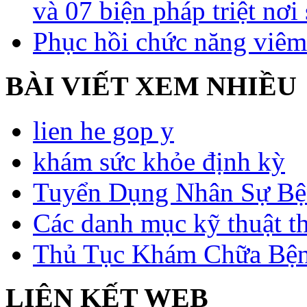
và 07 biện pháp triệt nơi
Phục hồi chức năng viêm
BÀI VIẾT XEM NHIỀU
lien he gop y
khám sức khỏe định kỳ
Tuyển Dụng Nhân Sự Bệ
Các danh mục kỹ thuật t
Thủ Tục Khám Chữa Bện
LIÊN KẾT WEB