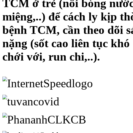
TCM ở trẻ (nổi bóng nước 
miệng,..) để cách ly kịp th
bệnh TCM, cần theo dõi sá
nặng (sốt cao liên tục khó
chới với, run chi,..).