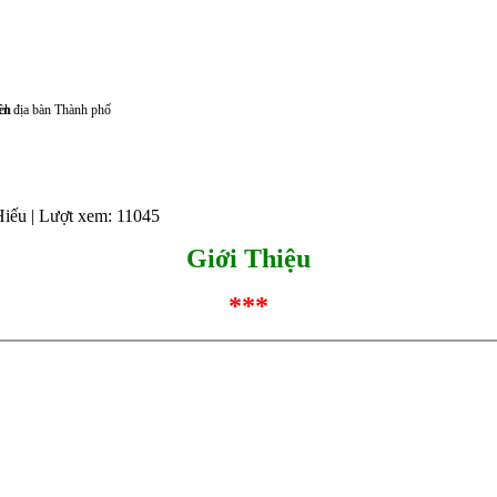
ch
rên địa bàn Thành phố
Hiếu
| Lượt xem: 11045
Giới Thiệu
***