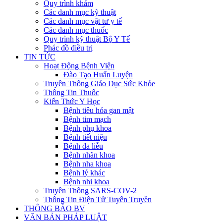
Quy trình khám
Các danh mục kỹ thuật
Các danh mục vật tư y tế
Các danh mục thuốc
Quy trình kỹ thuật Bộ Y Tế
Phác đồ điều trị
TIN TỨC
Hoạt Động Bệnh Viện
Đào Tạo Huấn Luyện
Truyền Thông Giáo Dục Sức Khỏe
Thông Tin Thuốc
Kiến Thức Y Học
Bệnh tiêu hóa gan mật
Bệnh tim mạch
Bệnh phụ khoa
Bệnh tiết niệu
Bệnh da liễu
Bệnh nhãn khoa
Bệnh nha khoa
Bệnh lý khác
Bệnh nhi khoa
Truyền Thông SARS-COV-2
Thông Tin Điện Tử Tuyên Truyền
THÔNG BÁO BV
VĂN BẢN PHÁP LUẬT