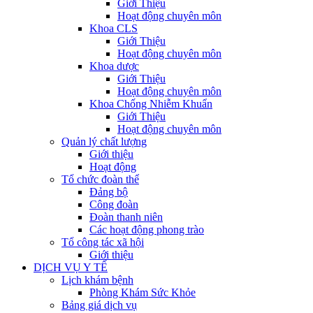
Giới Thiệu
Hoạt động chuyên môn
Khoa CLS
Giới Thiệu
Hoạt động chuyên môn
Khoa dược
Giới Thiệu
Hoạt động chuyên môn
Khoa Chống Nhiễm Khuẩn
Giới Thiệu
Hoạt động chuyên môn
Quản lý chất lượng
Giới thiệu
Hoạt động
Tổ chức đoàn thể
Đảng bộ
Công đoàn
Đoàn thanh niên
Các hoạt động phong trào
Tổ công tác xã hội
Giới thiệu
DỊCH VỤ Y TẾ
Lịch khám bệnh
Phòng Khám Sức Khỏe
Bảng giá dịch vụ