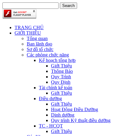
TRANG CHỦ
GIỚI THIỆU
Tổng quan
Ban lãnh đạo
Sơ đồ tổ chức
Các phòng chức năng
Kế hoạch tổng hợp
Giới Thiệu
Thông Báo
Quy Trình
Quy Định
Tài chính kế toán
Giới Thiệu
Điều dưỡng
Giới Thiệu
Hoạt Động Điều Dưỡng
Dinh dưỡng
Quy trình Kỹ thuật điều dưỡng
TC - HCQT
Giới Thiệu