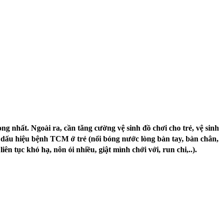
g nhất. Ngoài ra, cần tăng cường vệ sinh đồ chơi cho trẻ, vệ sin
u hiệu bệnh TCM ở trẻ (nổi bóng nước lòng bàn tay, bàn chân, lở m
ên tục khó hạ, nôn ói nhiều, giật mình chới với, run chi,..).