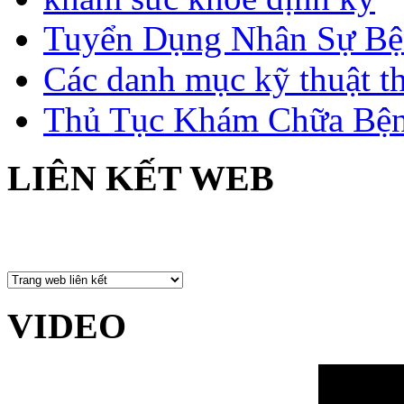
Tuyển Dụng Nhân Sự Bệ
Các danh mục kỹ thuật t
Thủ Tục Khám Chữa Bện
LIÊN KẾT WEB
VIDEO