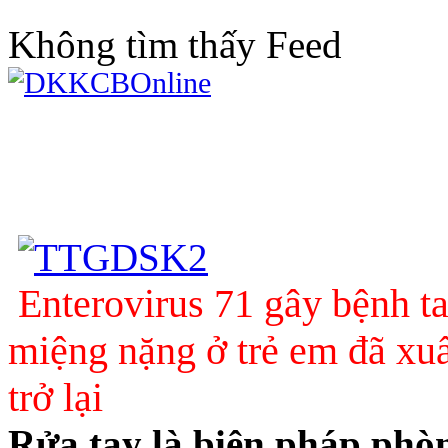
Không tìm thấy Feed
Enterovirus 71 gây bệnh t
miệng nặng ở trẻ em đã xuấ
trở lại
Rửa tay là biện pháp phò