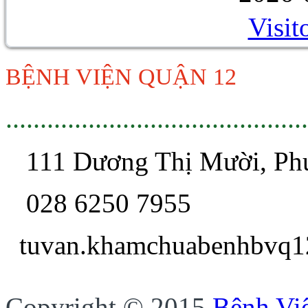
Visit
BỆNH VIỆN QUẬN 12
............................................
111 Dương Thị Mười, P
028 6250 7955
tuvan.khamchua
Copyright © 2015
Bệnh Vi