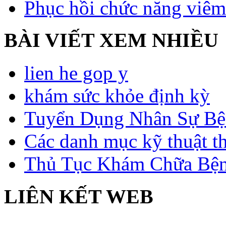
Phục hồi chức năng viêm
BÀI VIẾT XEM NHIỀU
lien he gop y
khám sức khỏe định kỳ
Tuyển Dụng Nhân Sự Bệ
Các danh mục kỹ thuật t
Thủ Tục Khám Chữa Bện
LIÊN KẾT WEB