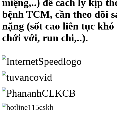
miệng,..) để cách ly kịp th
bệnh TCM, cần theo dõi sá
nặng (sốt cao liên tục khó
chới với, run chi,..).