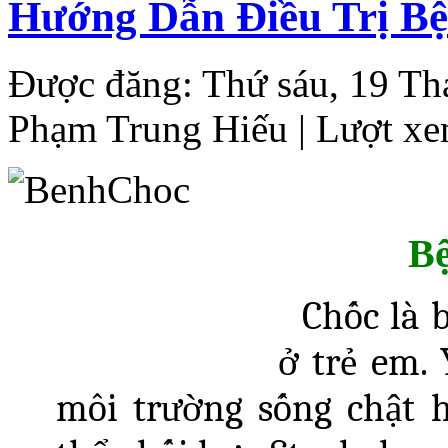
Hướng Dẫn Điều Trị 
Được đăng: Thứ sáu, 19 Th
Phạm Trung Hiếu
| Lượt xe
B
Chốc là 
ở trẻ em. 
môi trường sống chật h