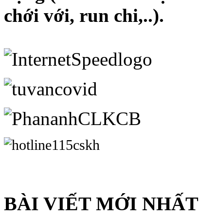
chới với, run chi,..).
BÀI VIẾT MỚI NHẤT