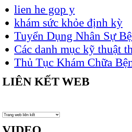
lien he gop y
khám sức khỏe định kỳ
Tuyển Dụng Nhân Sự Bệ
Các danh mục kỹ thuật t
Thủ Tục Khám Chữa Bện
LIÊN KẾT WEB
VIDEO