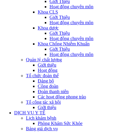
Giới Thiệu
Hoạt động chuyên môn
Khoa CLS
Giới Thiệu
Hoạt động chuyên môn
Khoa dược
Giới Thiệu
Hoạt động chuyên môn
Khoa Chống Nhiễm Khuẩn
Giới Thiệu
Hoạt động chuyên môn
Quản lý chất lượng
Giới thiệu
Hoạt động
Tổ chức đoàn thể
Đảng bộ
Công đoàn
Đoàn thanh niên
Các hoạt động phong trào
Tổ công tác xã hội
Giới thiệu
DỊCH VỤ Y TẾ
Lịch khám bệnh
Phòng Khám Sức Khỏe
Bảng giá dịch vụ