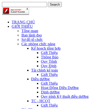
TRANG CHỦ
GIỚI THIỆU
Tổng quan
Ban lãnh đạo
Sơ đồ tổ chức
Các phòng chức năng
Kế hoạch tổng hợp
Giới Thiệu
Thông Báo
Quy Trình
Quy Định
Tài chính kế toán
Giới Thiệu
Điều dưỡng
Giới Thiệu
Hoạt Động Điều Dưỡng
Dinh dưỡng
Quy trình Kỹ thuật điều dưỡng
TC - HCQT
Giới Thiệu