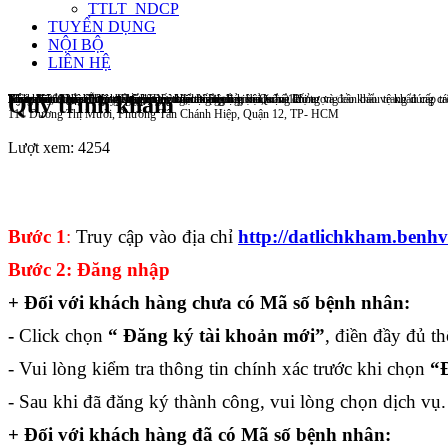
TTLT_NDCP
TUYỂN DỤNG
NỘI BỘ
LIÊN HỆ
Bệnh Viện Quận 12
Khi ra khỏi nhà thường xuyên đeo khẩu trang đảm bảo chất lượng và đeo khẩu trang đúng cá
Tổng đài 1022, hỗ trợ tiếp nhận người lang thang, xin ăn và đối tượng cần bảo vệ khẩn cấp t
Toàn dân, toàn xã hội tham gia phòng, chống dịch bệnh
Khám sức khỏe định kỳ giúp người cao tuổi sống vui, sống khỏe
Kỷ niệm 69 năm Ngày Thầy thuốc Việt Nam
Thực hiện 3 sạch phòng bệnh Tay chân miệng
Lịch khám chuyên gia - chất lượng cao tại Bệnh viện Quận 12
Quy trình khám
111 Dương Thị Mười, Phường Tân Chánh Hiệp, Quận 12, TP- HCM
Lượt xem: 4254
Bước 1
:
Truy cập vào địa chỉ
http://datlichkham.benh
Bước 2: Đăng nhập
+ Đối với khách hàng chưa có Mã số bệnh nhân:
-
Click chọn
“ Đăng ký tài khoản mới”
, điền đầy đủ t
- Vui lòng kiểm tra thông tin chính xác trước khi chọn
“Đ
- Sau khi đã đăng ký thành công, vui lòng chọn dịch vụ.
+ Đối với khách hàng đã có Mã số bệnh nhân: