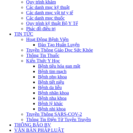
Quy trình khám
Các danh mục kỹ thuật
Các danh mục vật tư y tế
Các danh mục thuốc
Quy trình kỹ thuật Bộ Y Tế
Phác đồ điều trị
TIN TỨC
Hoạt Động Bệnh Viện
Đào Tạo Huấn Luyện
Truyền Thông Giáo Dục Sức Khỏe
Thông Tin Thuốc
Kiến Thức Y Học
Bệnh tiêu hóa gan mật
Bệnh tim mạch
Bệnh phụ khoa
Bệnh tiết niệu
Bệnh da liễu
Bệnh nhãn khoa
Bệnh nha khoa
Bệnh lý khác
Bệnh nhi khoa
Truyền Thông SARS-COV-2
Thông Tin Điện Tử Tuyên Truyền
THÔNG BÁO BV
VĂN BẢN PHÁP LUẬT