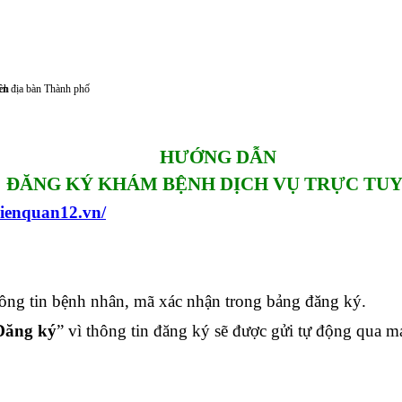
ch
rên địa bàn Thành phố
HƯỚNG DẪN
ĐĂNG KÝ KHÁM BỆNH
DỊCH VỤ
TRỰC TU
vienquan12.vn/
hông tin bệnh nhân, mã xác nhận trong bảng đăng ký.
ăng ký
” vì thông tin đăng ký sẽ được gửi tự động qua ma