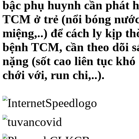
bậc phụ huynh cần phát h
TCM ở trẻ (nổi bóng nước 
miệng,..) để cách ly kịp th
bệnh TCM, cần theo dõi sá
nặng (sốt cao liên tục khó
chới với, run chi,..).