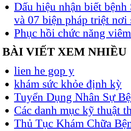
Dấu hiệu nhận biết bệnh 
và 07 biện pháp triệt nơi
Phục hồi chức năng viêm
BÀI VIẾT XEM NHIỀU
lien he gop y
khám sức khỏe định kỳ
Tuyển Dụng Nhân Sự Bệ
Các danh mục kỹ thuật t
Thủ Tục Khám Chữa Bện