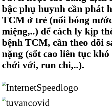
bậc phụ huynh cần phát h
TCM ở trẻ (nổi bóng nước 
miệng,..) để cách ly kịp th
bệnh TCM, cần theo dõi sá
nặng (sốt cao liên tục khó
chới với, run chi,..).