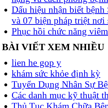
Dấu hiệu nhận biết bệnh 
và 07 biện pháp triệt nơi
Phục hồi chức năng viêm
BÀI VIẾT XEM NHIỀU
lien he gop y
khám sức khỏe định kỳ
Tuyển Dụng Nhân Sự Bệ
Các danh mục kỹ thuật t
Thủ Tục Khám Chữa Bện