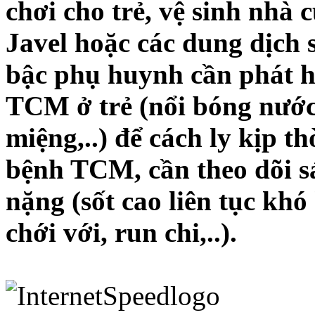
chơi cho trẻ, vệ sinh nhà
Javel hoặc các dung dịch
bậc phụ huynh cần phát h
TCM ở trẻ (nổi bóng nước 
miệng,..) để cách ly kịp th
bệnh TCM, cần theo dõi sá
nặng (sốt cao liên tục khó
chới với, run chi,..).