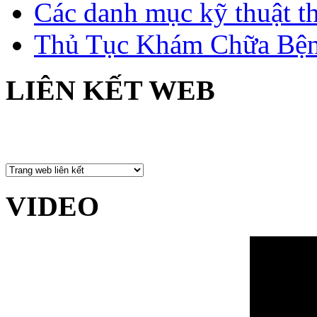
Các danh mục kỹ thuật t
Thủ Tục Khám Chữa Bện
LIÊN KẾT WEB
VIDEO