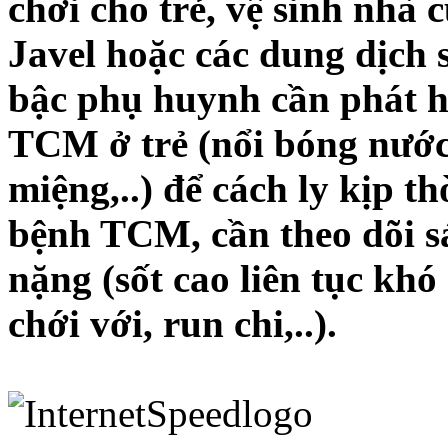
chơi cho trẻ, vệ sinh nhà
Javel hoặc các dung dịch
bậc phụ huynh cần phát h
TCM ở trẻ (nổi bóng nước 
miệng,..) để cách ly kịp th
bệnh TCM, cần theo dõi sá
nặng (sốt cao liên tục khó
chới với, run chi,..).