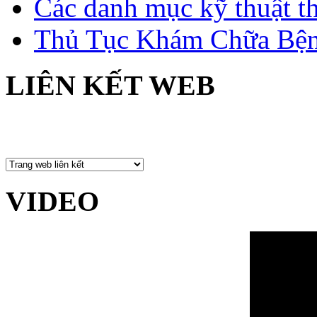
Các danh mục kỹ thuật t
Thủ Tục Khám Chữa Bện
LIÊN KẾT WEB
VIDEO