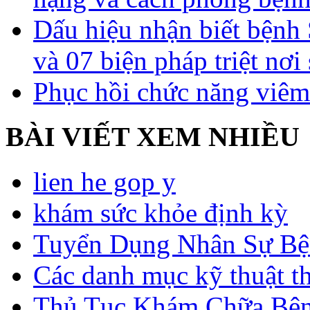
Dấu hiệu nhận biết bệnh 
và 07 biện pháp triệt nơi
Phục hồi chức năng viêm
BÀI VIẾT XEM NHIỀU
lien he gop y
khám sức khỏe định kỳ
Tuyển Dụng Nhân Sự Bệ
Các danh mục kỹ thuật t
Thủ Tục Khám Chữa Bện