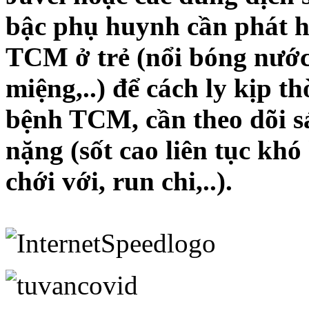
bậc phụ huynh cần phát h
TCM ở trẻ (nổi bóng nước 
miệng,..) để cách ly kịp th
bệnh TCM, cần theo dõi sá
nặng (sốt cao liên tục khó
chới với, run chi,..).