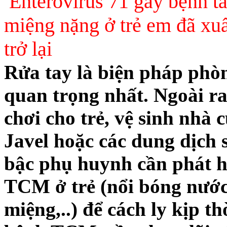
Enterovirus 71 gây bệnh t
miệng nặng ở trẻ em đã xuấ
trở lại
Rửa tay là biện pháp phò
quan trọng nhất. Ngoài ra
chơi cho trẻ, vệ sinh nhà
Javel hoặc các dung dịch
bậc phụ huynh cần phát h
TCM ở trẻ (nổi bóng nước 
miệng,..) để cách ly kịp th