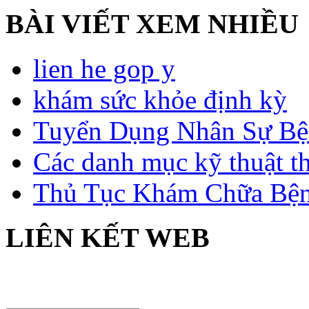
BÀI VIẾT XEM NHIỀU
lien he gop y
khám sức khỏe định kỳ
Tuyển Dụng Nhân Sự Bệ
Các danh mục kỹ thuật t
Thủ Tục Khám Chữa Bện
LIÊN KẾT WEB