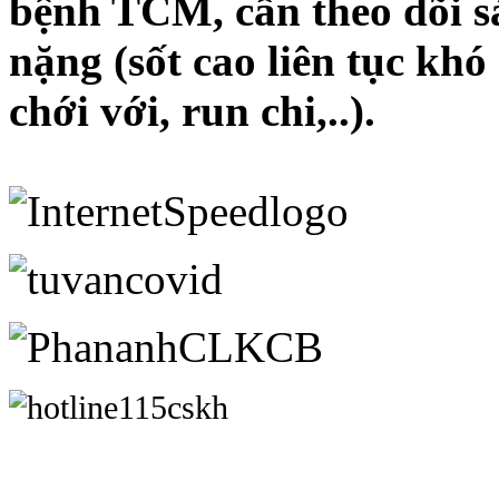
bệnh TCM, cần theo dõi sá
nặng (sốt cao liên tục khó
chới với, run chi,..).