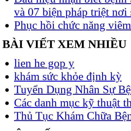
và 07 biện pháp triệt nơi
Phục hồi chức năng viêm
BÀI VIẾT XEM NHIỀU
lien he gop y
khám sức khỏe định kỳ
Tuyển Dụng Nhân Sự Bệ
Các danh mục kỹ thuật t
Thủ Tục Khám Chữa Bện