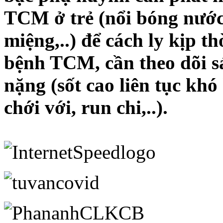
TCM ở trẻ (nổi bóng nước 
miệng,..) để cách ly kịp th
bệnh TCM, cần theo dõi sá
nặng (sốt cao liên tục khó
chới với, run chi,..).