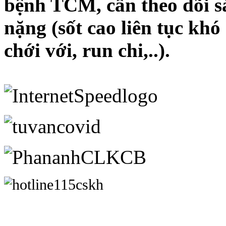
bệnh TCM, cần theo dõi sá
nặng (sốt cao liên tục khó
chới với, run chi,..).