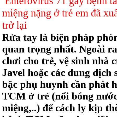
Enterovirus 71 gây bệnh t
miệng nặng ở trẻ em đã xuấ
trở lại
Rửa tay là biện pháp phò
quan trọng nhất. Ngoài ra
chơi cho trẻ, vệ sinh nhà
Javel hoặc các dung dịch
bậc phụ huynh cần phát h
TCM ở trẻ (nổi bóng nước 
miệng,..) để cách ly kịp th