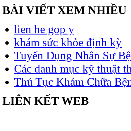
BÀI VIẾT XEM NHIỀU
lien he gop y
khám sức khỏe định kỳ
Tuyển Dụng Nhân Sự Bệ
Các danh mục kỹ thuật t
Thủ Tục Khám Chữa Bện
LIÊN KẾT WEB